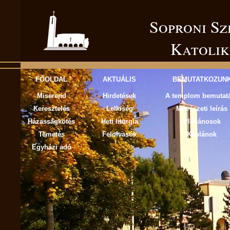
Soproni Szent István Római
Katolik
FŐOLDAL
AKTUÁLIS
BEMUTATKOZUN
Miserend
Hirdetések
A templom bemutat
Keresztelés
Lelkiség
Művészeti leírás
Házasságkötés
Heti liturgia
Plébánosok
Temetés
Felolvasók
Káplánok
Egyházi adó