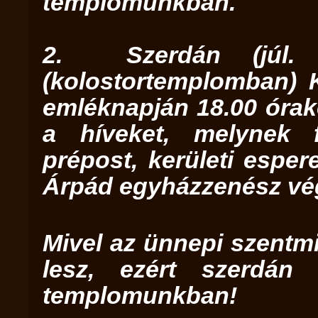
templomunkban.
2. Szerdán (júl. 1
(kolostortemplomban) 
emléknapján 18.00 órak
a híveket, melynek 
prépost, kerületi esper
Árpád egyházzenész vég
Mivel az ünnepi szentmi
lesz, ezért szerdán
templomunkban!