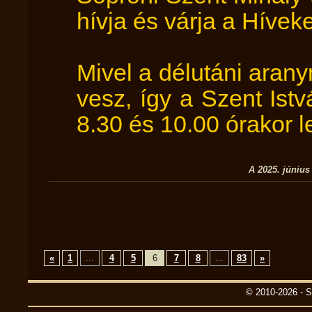
hívja és várja a Hívek
Mivel a délutáni aran
vesz, így a Szent Is
8.30 és 10.00 órakor 
A 2025. június
«
1
...
4
5
6
7
8
...
83
»
© 2010-2026 - S