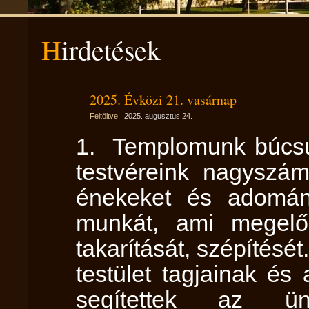
Hirdetések
2025. Évközi 21. vasárnap
Feltöltve:
2025. augusztus 24.
1. Templomunk búcsú
testvéreink nagyszám
énekeket és adomán
munkát, ami megelő
takarítását, szépítésé
testület tagjainak és
segítettek az ün