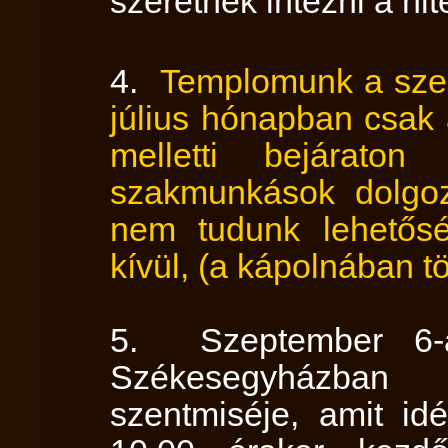
szeretnék intézni a hit
4.
Templomunk a szent
július hónapban csak 
melletti bejáraton
szakmunkások dolgo
nem tudunk lehetősé
kívül, (a kápolnában t
5. Szeptember 6-á
Székesegyházban
szentmiséje, amit id