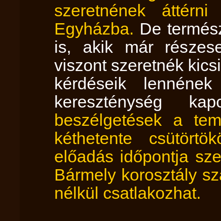
szeretnének áttérni
Egyházba.
De termész
is, akik már részes
viszont szeretnék kicsi
kérdéseik lennén
kereszténység ka
beszélgetések a tem
kéthetente csütörtö
előadás időpontja sze
Bármely korosztály s
nélkül csatlakozhat.