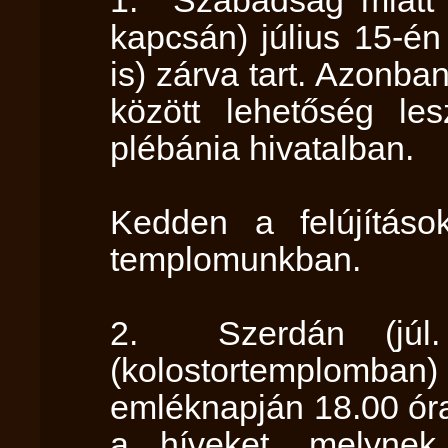
kapcsán) július 15-é
is) zárva tart. Azonb
között lehetőség le
plébánia hivatalban.
Kedden a felújításo
templomunkban.
2. Szerdán (júl.
(kolostortemplomban
emléknapján 18.00 óra
a híveket, melynek