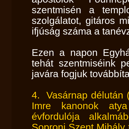
szentmisén a templo
szolgálatot, gitáros 
ifjúság száma a tanév
Ezen a napon Egyházun
tehát szentmiséink 
javára fogjuk továbbíta
4. Vasárnap délután (
Imre kanonok atya
évfordulója alkalm
Soproni Szent Mihály 