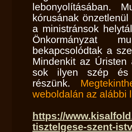
lebonyolításában. M
kórusának önzetlenül 
a ministránsok helytál
Önkormányzat mun
bekapcsolódtak a sze
Mindenkit az Úristen
sok ilyen szép és
részünk.
Megtekinth
weboldalán az alábbi l
https://www.kisalfol
tisztelgese-szent-istv