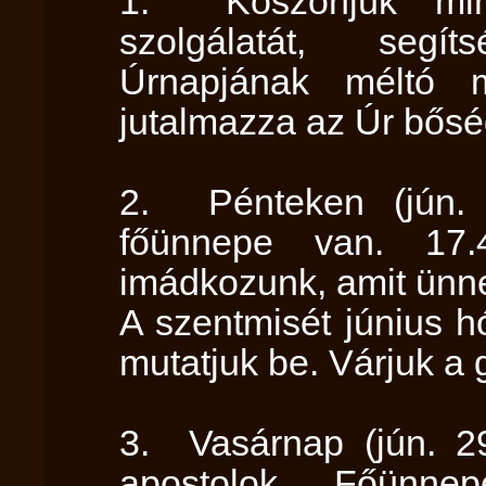
1. Köszönjük mind
szolgálatát, segít
Úrnapjának méltó m
jutalmazza az Úr bősé
2. Pénteken (jún. 
főünnepe van. 17.4
imádkozunk, amit ünn
A szentmisét június h
mutatjuk be. Várjuk a
3. Vasárnap (jún. 2
apostolok Főünne