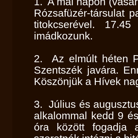
1. A mai napon (vasárn
Rózsafüzér-társulat p
titokcserével. 17.45
imádkozunk.
2. Az elmúlt héten Pét
Szentszék javára. En
Köszönjük a Hívek na
3. Július és augusztu
alkalommal kedd 9 és
óra között fogadja 