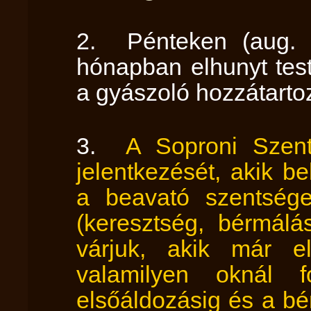
2. Pénteken (aug. 2
hónapban elhunyt test
a gyászoló hozzátarto
3.
A Soproni Szent
jelentkezését, akik b
a beavató szentsége
(keresztség, bérmálá
várjuk, akik már el
valamilyen oknál 
elsőáldozásig és a b