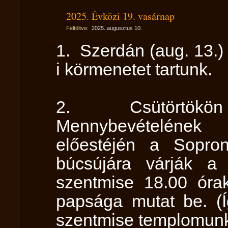
2025. Évközi 19. vasárnap
Feltöltve:
2025. augusztus 10.
1. Szerdán (aug. 13.)
i körmenetet tartunk.
2. Csütörtökön
Mennybevételének
előestéjén a Sopro
búcsújára várják a
szentmise 18.00 óra
papsága mutat be. (Í
szentmise templomun