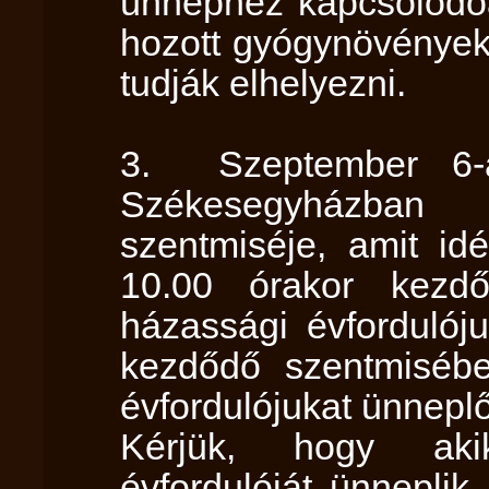
ünnephez kapcsolódó
hozott gyógynövényeke
tudják elhelyezni.
3. Szeptember 6-á
Székesegyházban
szentmiséje, amit id
10.00 órakor kezd
házassági évfordulój
kezdődő szentmisébe
évfordulójukat ünnepl
Kérjük, hogy aki
évfordulóját ünneplik