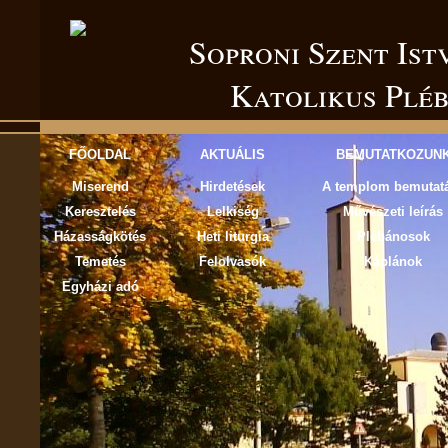
Soproni Szent István Római
Katolikus Plé
FŐOLDAL
AKTUÁLIS
BEMUTATKOZUN
Miserend
Hirdetések
A templom bemutat
Keresztelés
Lelkiség
Művészeti leírás
Házasságkötés
Heti liturgia
Plébánosok
Temetés
Felolvasók
Káplánok
Egyházi adó