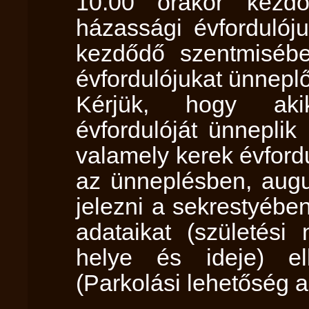
10.00 órakor kezd
házassági évfordulój
kezdődő szentmisébe
évfordulójukat ünnepl
Kérjük, hogy aki
évfordulóját ünneplik
valamely kerek évford
az ünneplésben, augu
jelezni a sekrestyébe
adataikat (születési
helye és ideje) el
(Parkolási lehetőség a