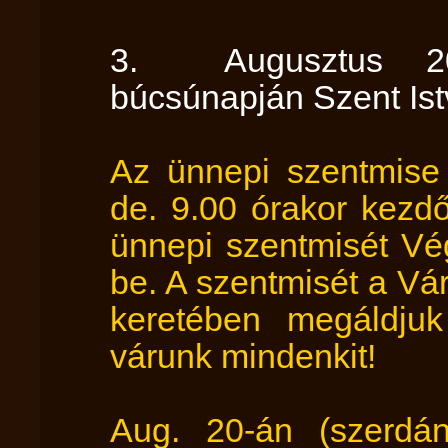
3. Augusztus 20-
búcsúnapján Szent Istv
Az ünnepi szentmise
de. 9.00 órakor kezdő
ünnepi szentmisét Vé
be. A szentmisét a Vá
keretében megáldjuk
várunk mindenkit!
Aug. 20-án (szerdá